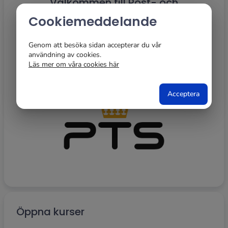
Välkommen till Post- och
telestyrelsens lärplattform för externa
Cookiemeddelande
användare! Till höger finner du våra
Genom att besöka sidan accepterar du vår
öppna kurser, klicka på den kurs du
användning av cookies.
vill gå.
Läs mer om våra cookies här
Acceptera
Öppna kurser