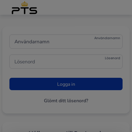
Grade
Portal
Användarnamn
Lösenord
Engångskod
Glömt ditt lösenord?